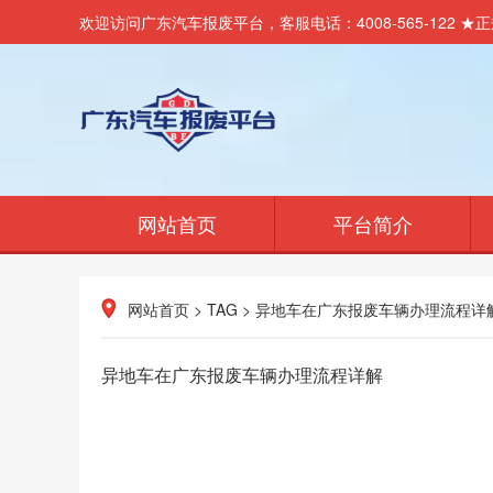
欢迎访问广东汽车报废平台，客服电话：4008-565-12
网站首页
平台简介
网站首页
>
TAG
>
异地车在广东报废车辆办理流程详
异地车在广东报废车辆办理流程详解