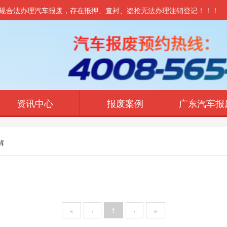
2 ★正规合法办理汽车报废，存在抵押、查封、盗抢无法办理注销登记！！！
资讯中心
报废案例
广东汽车报
解
«
‹
1
›
»