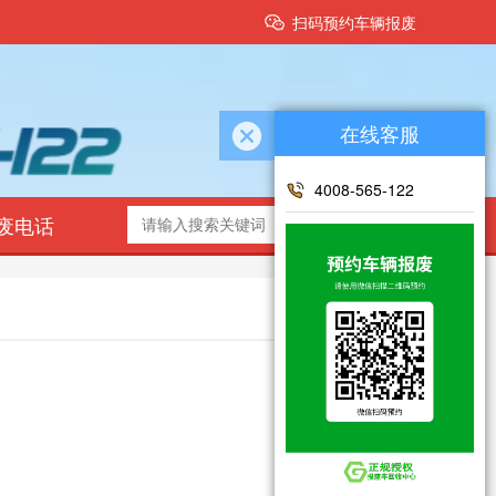
扫码预约车辆报废
在线客服
4008-565-122
预约报
废电话
废