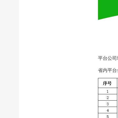
平台公司
省内平台