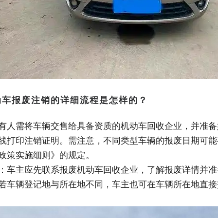
动车报废注销的详细流程是怎样的？
有人需将车辆交售给具备资质的机动车回收企业，并准备
线打印注销证明。需注意，不同类型车辆的报废日期可能
政策实施细则》的规定。
：车主应先联系报废机动车回收企业，了解报废详情并准
若车辆登记地与所在地不同，车主也可在车辆所在地直接