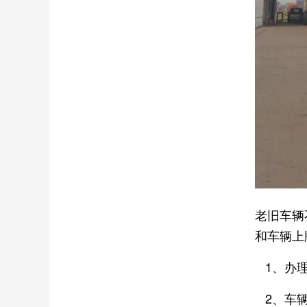
老旧车辆
和车辆上
1、办理
2、车辆