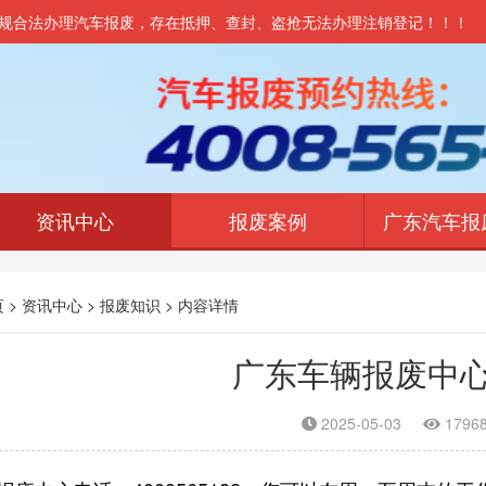
2 ★正规合法办理汽车报废，存在抵押、查封、盗抢无法办理注销登记！！！
资讯中心
报废案例
广东汽车报
页
>
资讯中心
>
报废知识
>
内容详情
广东车辆报废中
2025-05-03
1796