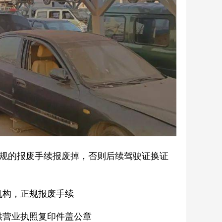
规的报废手续报废掉，否则后续驾驶证换证
机构，正规报废手续
供营业执照复印件盖公章