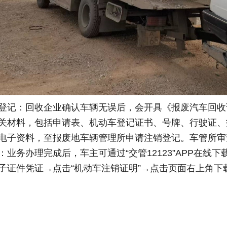
登记：回收企业确认车辆无误后，会开具《报废汽车回收
关材料，包括申请表、机动车登记证书、号牌、行驶证、
电子资料，至报废地车辆管理所申请注销登记。车管所审
：业务办理完成后，车主可通过“交管12123”APP在线
子证件凭证→点击“机动车注销证明”→点击页面右上角下