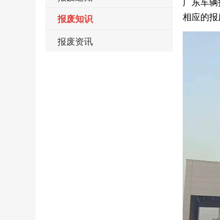
广东车辆
相应的报
报废知识
报废资讯