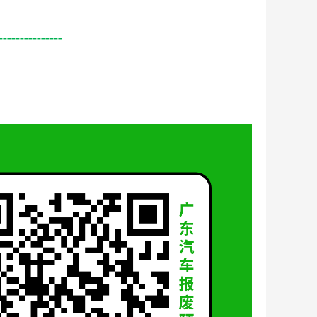
---------------