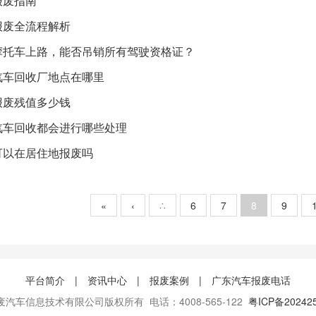
报废指南
报废全流程解析
摩托车上路，能否吊销所有驾驶资格证？
汽车回收厂地点在哪里
报废残值多少钱
汽车回收都会进行哪些处理
可以在居住地报废吗
«
‹
∴
6
7
8
9
平台简介
|
资讯中心
|
报废案例
|
广东汽车报废电话
汽车信息技术有限公司版权所有 电话：4008-565-122
粤ICP备20242